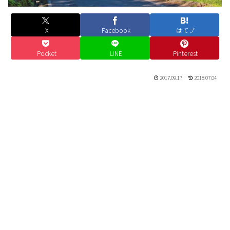
X
Facebook
はてブ
Pocket
LINE
Pinterest
2017.09.17
2018.07.04