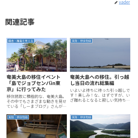
vader
関連記事
田舎・離島を考える
実録：移住物語
奄美大島の移住イベント
奄美大島への移住。引っ越
「島でジョブセンバin東
し当日の流れ総集編
京」に行ってみた
いよいよ待ちに待った引っ越しで
す！楽しみ！な、はずですが、い
移住誘致に積極的な、奄美大島。
ざ離れるとなると寂しい気持ちも
その中でもさまざまな動きを見せ
いまさら湧いてきたり複雑なとこ
ている「しーまブログ」さんが東
ろ…。とはいえ、そうも言ってい
京・上野でイベントを開催すると
られません。引っ越しは10日く
いうおしらせをいただいたので、
実録：移住物語
実録：移住物語
らいかけて行わなければならない
行ってきました。いくつか参考に
大イベント。これを乗り切らね
なる情報を聞いてきたので（とい
ば...
って2017年12月現在の状況...