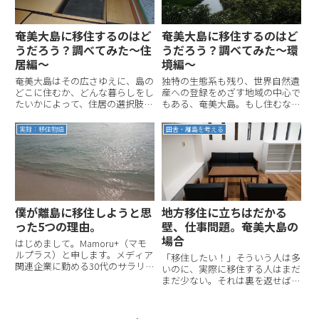
奄美大島に移住するのはど
奄美大島に移住するのはど
うだろう？調べてみた～住
うだろう？調べてみた～環
居編～
境編～
奄美大島はその広さゆえに、島の
独特の生態系も残り、世界自然遺
どこに住むか、どんな暮らしをし
産への登録をめざす地域の中心で
たいかによって、住居の選択肢も
もある、奄美大島。もし住むなら
さまざまです。すでに移住してき
知っておきたい、まだまだ自然が
ている人も多く、またそもそも人
残る奄美大島の環境について、僕
実録：移住物語
田舎・離島を考える
口が減っているので空き家も一定
が知っているかぎりの情報をまと
存在しています。ただし、島なら
めてみたいと思います。海、山、
ではの注意点もいくつかありま
マングローブ。奄美大島はこん
す...
な...
僕が離島に移住しようと思
地方移住に立ちはだかる
った5つの理由。
壁、仕事問題。奄美大島の
場合
はじめまして。Mamoru+（マモ
ルプラス）と申します。メディア
「移住したい！」そういう人は多
関連企業に勤める30代のサラリ
いのに、実際に移住する人はまだ
ーマンです（執筆時点）。昨年結
まだ少ない。それは裏を返せば、
婚し、今は夫婦2人、横浜で暮ら
移住にはさまざまな障壁があると
しています。そんな僕ですが、
いうことでもあります。とくに大
2017年、離島への移住をめざし
きな壁として立ちはだかるのが、