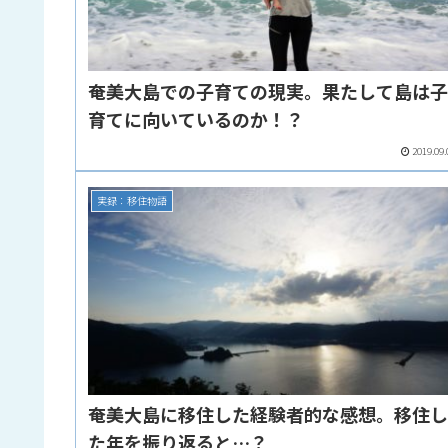
奄美大島での子育ての現実。果たして島は
育てに向いているのか！？
2019.09.
実録：移住物語
奄美大島に移住した経験者的な感想。移住
た年を振り返ると…？