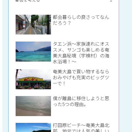
都会暮らしの良さってなん
だろう？
タエン浜～家族連れにオス
スメ、サンゴも楽しめる奄
美大島秘境（宇検村）の海
水浴場！～
奄美大島で買い物するなら
おみやげも充実のビッグツ
ーで！
僕が離島に移住しようと思
った5つの理由。
打田原ビーチ～奄美大島北
部、地元では人気の美しい