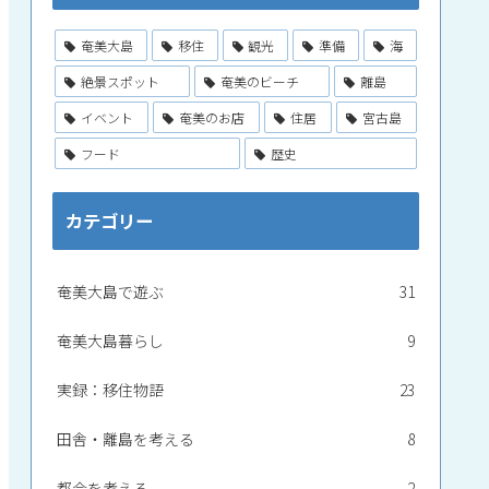
奄美大島
移住
観光
準備
海
絶景スポット
奄美のビーチ
離島
イベント
奄美のお店
住居
宮古島
フード
歴史
カテゴリー
奄美大島で遊ぶ
31
奄美大島暮らし
9
実録：移住物語
23
田舎・離島を考える
8
都会を考える
2