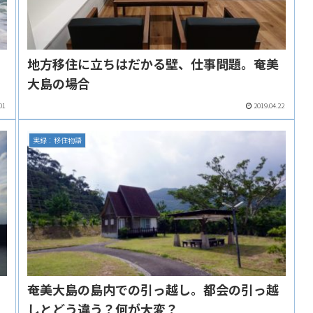
子
地方移住に立ちはだかる壁、仕事問題。奄美
大島の場合
01
2019.04.22
実録：移住物語
し
奄美大島の島内での引っ越し。都会の引っ越
しとどう違う？何が大変？