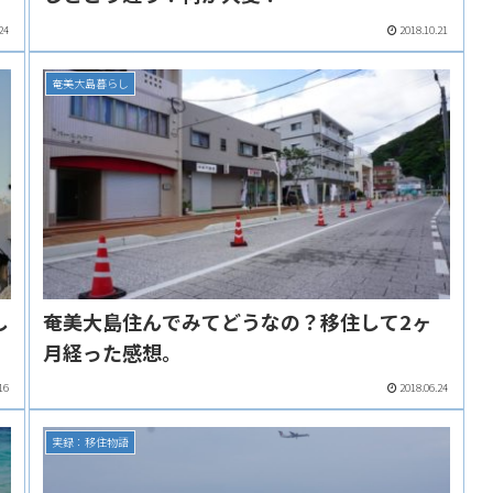
24
2018.10.21
奄美大島暮らし
し
奄美大島住んでみてどうなの？移住して2ヶ
月経った感想。
16
2018.06.24
実録：移住物語