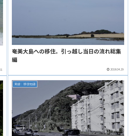
奄美大島への移住。引っ越し当日の流れ総集
ぱ
編
2018.04.29
01
実録：移住物語