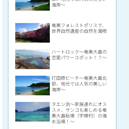
海岸～
奄美フォレストポリスで、
世界自然遺産の自然を満喫
ハートロック～奄美大島の
恋愛パワースポット！？～
打田原ビーチ～奄美大島北
部、地元では人気の美しい
海岸～
タエン浜～家族連れにオス
スメ、サンゴも楽しめる奄
美大島秘境（宇検村）の海
水浴場！～