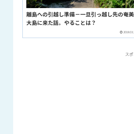
離島への引越し準備－一旦引っ越し先の奄
大島に来た話。やることは？
2018.03.
スポ