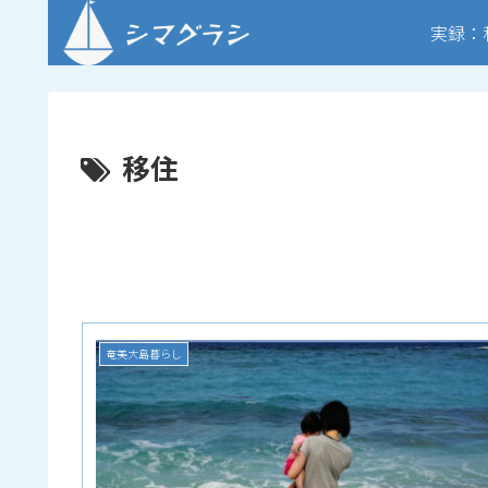
実録：
移住
奄美大島暮らし