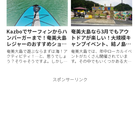
ぶん）人気の打田原ビーチについ
グで家をゆっくり探そうと思って
てご紹介します。※ちなみに読
いたのですが。早々に決めてしま
み...
ったため...
Kazboでサーフィンからハ
奄美大島なら3月でもアウ
ンバーガーまで！奄美大島
トドアが楽しい！大規模キ
レジャーのおすすめショッ
ャンプイベント、結ノ島
プ
CAMP
奄美大島で遊ぶならまずは海！ア
奄美大島では、年中ローカルイベ
クティビティ！…と、思うでしょ
ントがたくさん開催されていま
う？そりゃそうですよ。しかし、
す。その中でもいくつかある大規
どこで、何をして遊べば良いの
模なイベントのうちのひとつが、
か。これは奄美大島に限らず、離
3月に開催されている「結ノ島
島に行く際の課題あるあるかもし
CAMP」。今回は2015年から開催
スポンサーリンク
れません。そして、意外と情報が
され、2020年で6回目を迎えるキ
限られていたり、ガイドブック見
ャンプイベント、結ノ島C...
て...