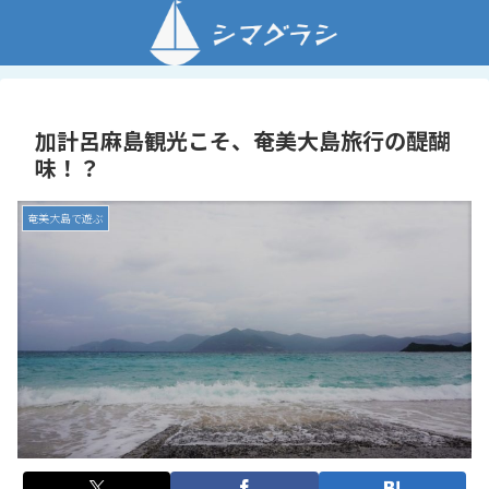
加計呂麻島観光こそ、奄美大島旅行の醍醐
味！？
奄美大島で遊ぶ