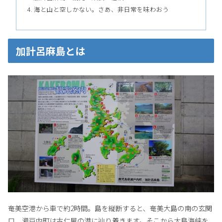
海と山と空しかない。さあ、非日常を味わおう
加計呂麻島とは
奄美空港から車で約2時間。島を縦断すると、奄美大島の南の玄関
口、瀬戸内町は古仁屋の港に辿り着きます。そこから大島海峡を