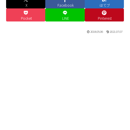
X
Facebook
はてブ
Pocket
LINE
Pinterest
2018.05.06
2021.07.07