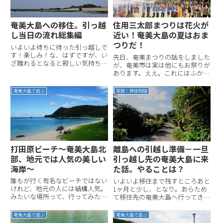
奄美大島への移住。引っ越
住用三太郎まつりは花火が
し当日の流れ総集編
近い！奄美大島の夏はおま
つりだ！
いよいよ待ちに待った引っ越しで
す！楽しみ！な、はずですが、い
先日、奄美まつりの話をしました
ざ離れるとなると寂しい気持ちも
が、奄美市は実は他にもお祭りが
いまさら湧いてきたり複雑なとこ
あります。ええ。これにはふかー
ろ…。とはいえ、そうも言ってい
い訳が…とか、もったいぶってみ
られません。引っ越しは10日く
てもしょーがないのでネタバレし
奄美大島で遊ぶ
実録：移住物語
らいかけて行わなければならない
ますと。そもそも奄美市という市
大イベント。これを乗り切らね
はなかったんです…！そう、平成
ば...
の大合併とかいわれるやつです
ね...
打田原ビーチ～奄美大島北
離島への引越し準備－一旦
部、地元では人気の美しい
引っ越し先の奄美大島に来
海岸～
た話。やることは？
誰もが行く有名なビーチではない
いよいよ移住まで残すところあと
けれど、地元の人には結構人気。
1ヶ月と少し、となり。あらため
みたいな場所って、行ってみたく
て移住先の奄美大島へ行ってきま
なりませんか？奄美大島北部に位
した。何を準備するのかと言う
置する打田原ビーチは、まさにそ
と…あんまり何もないです
奄美大島で遊ぶ
奄美大島で遊ぶ
んな場所です。今回は地元で（た
（笑）。というのもこのタイミン