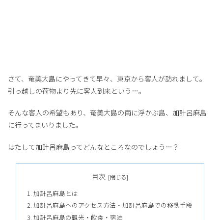
さて、奄美大島にやってきて早々、東京から客人が訪れまして。
引っ越しの荷物より先に客人到来という…。
そんな客人の希望もあり、奄美大島の南に浮かぶ島、加計呂麻島
に行ってまいりました。
はたして加計呂麻島ってどんなところなのでしょう…？
目次
加計呂麻島とは
加計呂麻島へのアクセス方法・加計呂麻島での移動手段
加計呂麻島の観光・飲食・宿泊