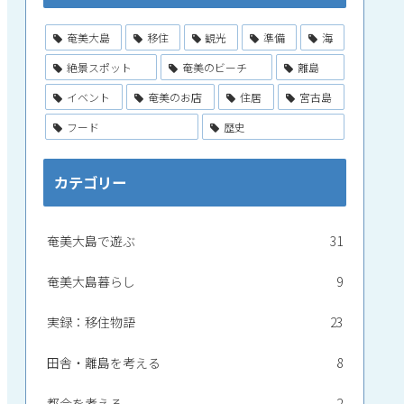
奄美大島
移住
観光
準備
海
絶景スポット
奄美のビーチ
離島
イベント
奄美のお店
住居
宮古島
フード
歴史
カテゴリー
奄美大島で遊ぶ
31
奄美大島暮らし
9
実録：移住物語
23
田舎・離島を考える
8
都会を考える
2