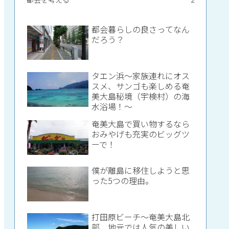
都会暮らしの良さってなん
だろう？
タエン浜～家族連れにオス
スメ、サンゴも楽しめる奄
美大島秘境（宇検村）の海
水浴場！～
奄美大島で買い物するなら
おみやげも充実のビッグツ
ーで！
僕が離島に移住しようと思
った5つの理由。
打田原ビーチ～奄美大島北
部、地元では人気の美しい