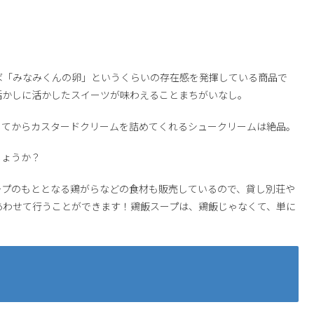
えば「みなみくんの卵」というくらいの存在感を発揮している商品で
活かしに活かしたスイーツが味わえることまちがいなし。
してからカスタードクリームを詰めてくれるシュークリームは絶品。
しょうか？
ープのもととなる鶏がらなどの食材も販売しているので、貸し別荘や
あわせて行うことができます！鶏飯スープは、鶏飯じゃなくて、単に