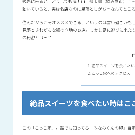
観光に来ると、どうしても海！山！都市部（飲み屋街）！
動いていると、実は名店なのに見落としがち…なんてとこ
住んだからこそオススメできる、というのは言い過ぎかも
見落とされがちな類の立地のお店。しかし島に遊びに来た
の秘密とは…？
絶品スイーツを食べたい
こっこ家へのアクセス
絶品スイーツを食べたい時はここ
この「こっこ家」。誰でも知ってる「みなみくんの卵」自