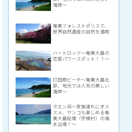
海岸～
奄美フォレストポリスで、
世界自然遺産の自然を満喫
ハートロック～奄美大島の
恋愛パワースポット！？～
打田原ビーチ～奄美大島北
部、地元では人気の美しい
海岸～
タエン浜～家族連れにオス
スメ、サンゴも楽しめる奄
美大島秘境（宇検村）の海
水浴場！～