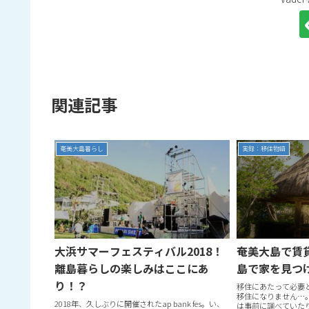
関連記事
奄美大島暮らし
実録：移住物語
大浜サマーフェスティバル2018！
奄美大島で賃
離島暮らしの楽しみはここにあ
島で家を見つ
り！？
移住にあたって必要
移住になりません…
2018年、久しぶりに開催されたap bank fes。い、
は事前に調べていた