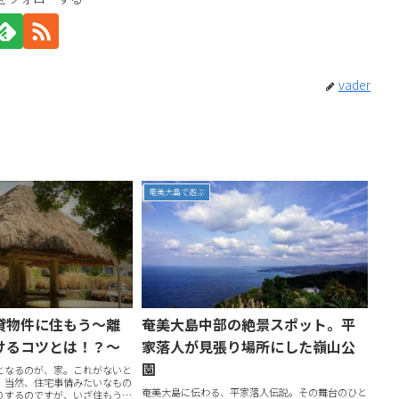
vader
奄美大島で遊ぶ
貸物件に住もう～離
奄美大島中部の絶景スポット。平
けるコツとは！？～
家落人が見張り場所にした嶺山公
園
となるのが、家。これがないと
。当然、住宅事情みたいなもの
奄美大島に伝わる、平家落人伝説。その舞台のひと
りするのですが、いざ住もう！