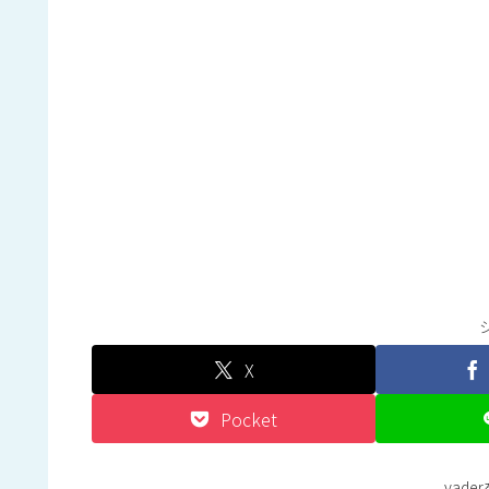
X
Pocket
vad