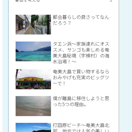
都会暮らしの良さってなん
だろう？
タエン浜～家族連れにオス
スメ、サンゴも楽しめる奄
美大島秘境（宇検村）の海
水浴場！～
奄美大島で買い物するなら
おみやげも充実のビッグツ
ーで！
僕が離島に移住しようと思
った5つの理由。
打田原ビーチ～奄美大島北
部、地元では人気の美しい