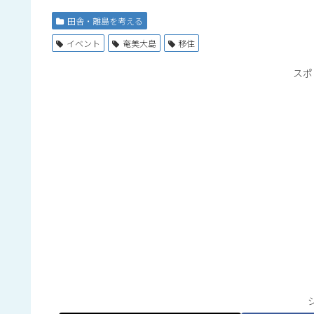
田舎・離島を考える
イベント
奄美大島
移住
スポ