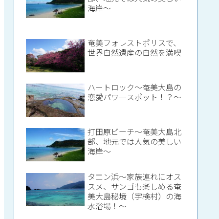
海岸～
奄美フォレストポリスで、
世界自然遺産の自然を満喫
ハートロック～奄美大島の
恋愛パワースポット！？～
打田原ビーチ～奄美大島北
部、地元では人気の美しい
海岸～
タエン浜～家族連れにオス
スメ、サンゴも楽しめる奄
美大島秘境（宇検村）の海
水浴場！～