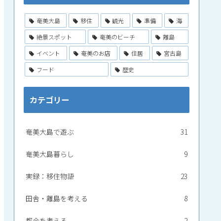
奄美大島
移住
観光
準備
海
絶景スポット
奄美のビーチ
離島
イベント
奄美のお店
住居
宮古島
フード
歴史
カテゴリー
奄美大島で遊ぶ
31
奄美大島暮らし
9
実録：移住物語
23
田舎・離島を考える
8
都会を考える
2